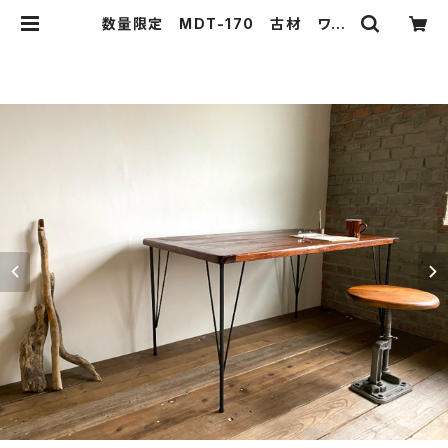
数量限定 MDT-170 古材 ワー
クデスク カフェテーブル テーブ
ル ダイニングテーブル 作業台
デスク 鉄脚 | 51WORKS