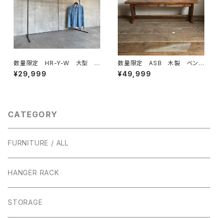
数量限定 HR-Y-W 大型
数量限定 ASB 木製 ベン
大きなハンガーラック アイア
チ 古材 椅子 花台 チェア
¥29,999
¥49,999
ン シンプル インダストリア
ー アンティーク ダイニング ウ
ル 収納 ラック ディスプレイ
ッドベンチ インダストリアル
ラック アイアン家具 / H125c
mW175cm
CATEGORY
FURNITURE / ALL
HANGER RACK
STORAGE