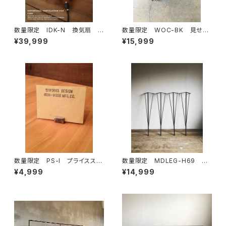
数量限定 IDK-N 換気扇 イ
数量限定 WOC-BK 見せる
ンダストリアル 有圧換気扇
延長コード コンセント 本体＋
¥39,999
¥15,999
工業系 100V対応可能
カバーセット （ブラック）延長コ
ード 露出ボックス / インダスト
リアル
数量限定 PS-I プライススタ
数量限定 MDLEG-H69 鉄
ンド 1SET / 5個 フォトス
脚 アイアンレッグ ダイニング
¥4,999
¥14,999
タンド アイアン 鉄製 カー
テーブル ワークデスク カウ
ドスタンド メモ 名刺 値
ンター 脚 ４本セット テーブ
札 ガードホルダー インフォメ
ル インダストリアル
ーション メモホルダー