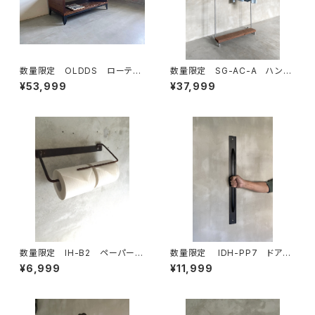
数量限定 OLDDS ローテー
数量限定 SG-AC-A ハンガ
ブル コーヒーテーブル テー
ーラック 古材棚板 パイプ
¥53,999
¥37,999
ブル ベンチ 古材 無垢材
スチール ガス管 組立式 組
テレビボード サイドテーブル
み立て式 インダストリアル
キャスター
数量限定 IH-B2 ペーパーホ
数量限定 IDH-PP7 ドアノ
ルダー キッチンペーパー トイレ
ブ 70cm 取手 ドアハンド
¥6,999
¥11,999
ットペーパー アイアン ビス付
ル アイアン インダストリア
き 鉄製 アイアン家具
ル ハンガーバー タオルバー