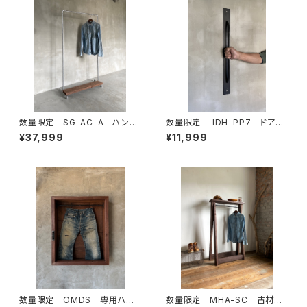
数量限定 SG-AC-A ハンガ
数量限定 IDH-PP7 ドアノ
ーラック 古材棚板 パイプ
ブ 70cm 取手 ドアハンド
¥37,999
¥11,999
スチール ガス管 組立式 組
ル アイアン インダストリア
み立て式 インダストリアル
ル ハンガーバー タオルバー
キャスター
数量限定 OMDS 専用ハン
数量限定 MHA-SC 古材