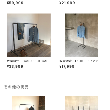
ガー付き ディスプレイ 古
ハンガーラック シンプル 木
¥59,999
¥21,999
材 ガラスケース ショーケー
製 クロージングラック ディス
ス 取手 アイアン ハンガー
プレイラック 無垢材
ラック 壁
数量限定 GAS-100-KGAS
数量限定 F1-ID アイアン
アイアン ハンガーラック パイ
ハンガーラック シンプル アイ
¥33,999
¥17,999
プ ガス管 インダストリアル
アン家具 インダストリアル ブ
ディスプレイラック
ルックリンスタイル
その他の商品