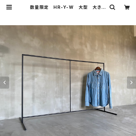
数量限定 HR-Y-W 大型 大きな
ハンガーラック アイアン シンプ
ル インダストリアル 収納 ラック
ディスプレイラック アイアン家具 /
H125cmW175cm | 51WORKS