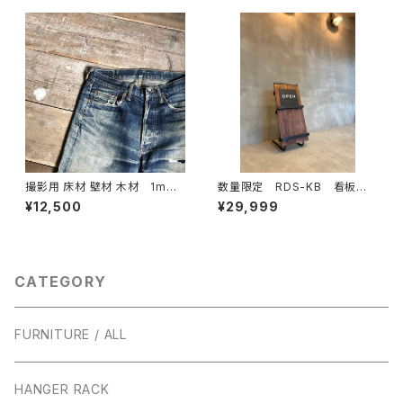
撮影用 床材 壁材 木材 1m 5
数量限定 RDS-KB 看板 O
枚/1セット 古材 撮影 背景
PEN / CLOSE オープン看
¥12,500
¥29,999
商品撮り 商品撮影 物撮り
板 アイアン 立て看板 サイ
ボード
ンボード メニュー サインスタ
ンド レコード CD DVD
雑誌 本 ブックスタンド / 店
舗
CATEGORY
FURNITURE / ALL
HANGER RACK