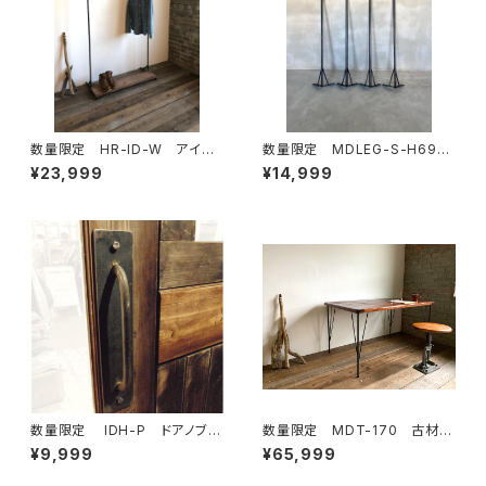
数量限定 HR-ID-W アイア
数量限定 MDLEG-S-H69
ン ハンガーラック ディスプレ
鉄脚 アイアンレッグ インダ
¥23,999
¥14,999
イラック アイアン家具 木製
ストリアル ダイニングテーブ
棚 インダストリアル シンプル
ル ワークデスク ４本セット
数量限定 IDH-P ドアノブ
数量限定 MDT-170 古材
40cm 取手 ドアハンドル
ワークデスク カフェテーブ
¥9,999
¥65,999
アイアン インダストリアル ハ
ル テーブル ダイニングテー
ンガーバー タオルバー
ブル 作業台 デスク 鉄脚