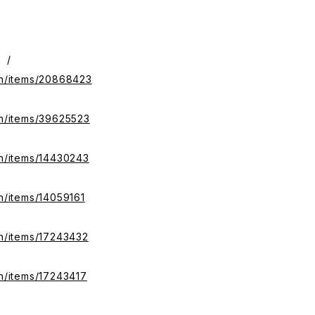
 /
.in/items/20868423
in/items/39625523
in/items/14430243
in/items/14059161
in/items/17243432
in/items/17243417