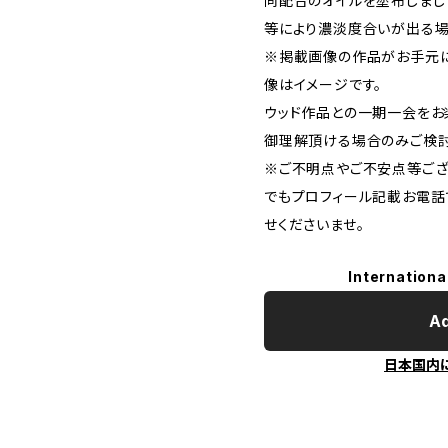
同配合のオイルを塗布しまし
等により濃淡度合いが出る場
※掲載画像の作品がお手元に
像はイメージです。
ウッド作品との一期一会をお
御理解頂ける場合のみご検討
※ご不明点やご不安点等ござ
でもプロフィール記載お電話
せくださいませ。
Internationa
Ad
日本国内