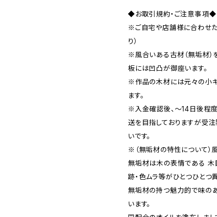
◆お取引規約・ご注意事項◆
※ご自宅や店舗様に合わせた
り）
※風合いある古材（無垢材）
板には凹凸が御座います。
※作品の木材には元々の小キ
ます。
※入金確認後、～14日後程
送を目指しておりますが受注
いです。
※（無垢材の特性について）
無垢材は木の表情である 木目
跡・色ムラ等がひとつひとつ異
無垢材の持つ魅力的で味の
います。