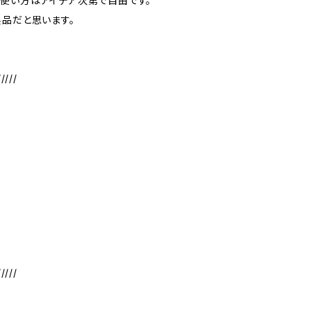
使い方はアイデア次第で自由です。
製品だと思います。
/////
/////