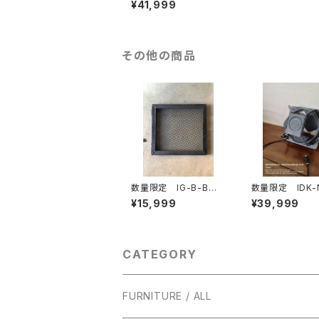
¥41,999
ク 古材 カフェテー
ブル ワークデスク
撮影用 ディスプレ
イ フォトボード オー
ダーメイド
その他の商品
数量限定 IG-B-B
数量限定 IDK
ブレーカー カバー
気扇 インダスト
¥15,999
¥39,999
ガード インダストリア
ル 有圧換気扇
ル アイアン 通気
系 100V対応
口 アイアンガード
新生活
CATEGORY
FURNITURE / ALL