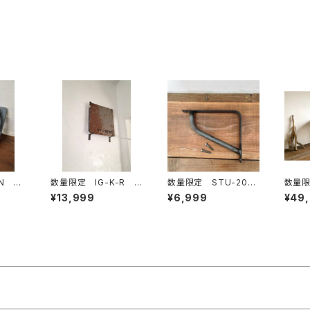
-N 換
数量限定 IG-K-R
数量限定 STU-20-1
数量限
リア
換気扇 カバー ガー
6 アイアン 棚受
古材
¥13,999
¥6,999
¥49
 工業
ド インダストリアル
け 鉄製 L字アング
ク カ
可能
アイアン 通気口 ア
ル インダストリアル
ーブル
イアンガード 鉄格
キッチン リビング ※
ーブル
子 鉄柵
木板は別売り
ク 