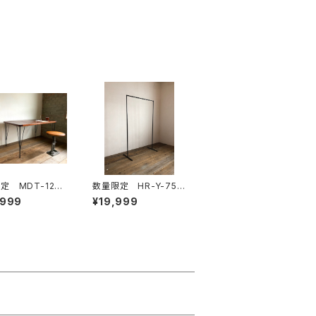
定 MDT-120
数量限定 HR-Y-75
 ワークデス
ハンガーラック アイ
,999
¥19,999
フェテーブル テ
アン インダストリア
 ダイニングテ
ル 収納 ディスプレイ
 作業台 デス
ラック
鉄脚