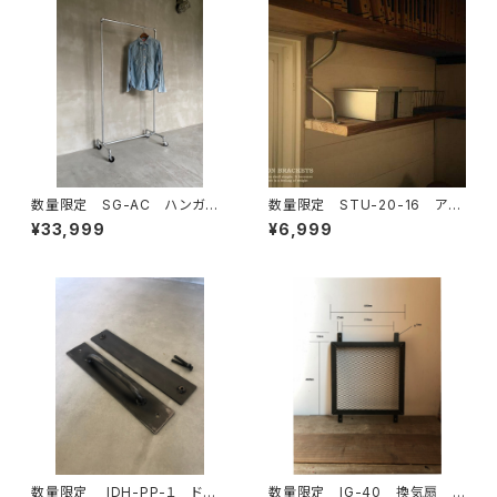
数量限定 SG-AC ハンガー
数量限定 STU-20-16 アイ
ラック パイプ スチール ガス
アン 棚受け 鉄製 L字アン
¥33,999
¥6,999
管 組立式 組み立て式 イン
グル インダストリアル キッチ
ダストリアル キャスター
ン リビング ※木板は別売り
数量限定 IDH-PP-１ ドアノ
数量限定 IG-40 換気扇 カ