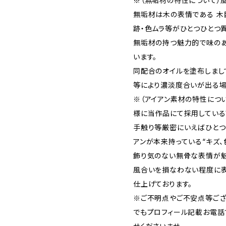
※（無垢材の特性について）
無垢材は木の表情である 木目
跡・色ムラ等がひとつひとつ異
無垢材の持つ魅力的で味の
います。
同配合のオイルを塗布しまし
等により濃淡度合いが出る場
※（アイアン素材の特性につ
様に当作品にて採用している
手触り等厳密にいえばひとつ
アンが本来持っている“キズ、
飾り気のない無骨な表情が魅
風合いを損なわない程度に表
仕上げております。
※ご不明点やご不安点等ござ
でもプロフィール記載お電話