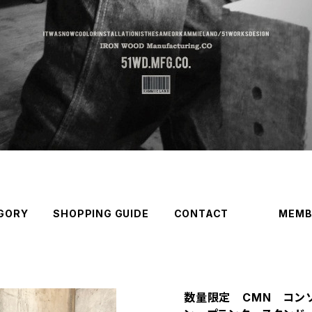
GORY
SHOPPING GUIDE
CONTACT
MEMB
数量限定 CMN コン