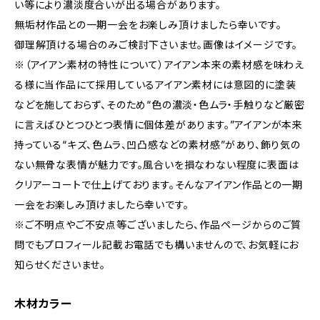
い等により濃淡度合いが出る場合があります。
無垢材作品との一期一会をお楽しみ頂けましたら幸いです。
御理解頂ける場合のみご検討下さいませ。画像はイメージです。
※（アイアン素材の特性について）アイアン本来の素材感を味わえ
る様に当作品にて採用しているアイアン素材には意図的に塗装
などを施しておらず、そのため“色の濃淡・色ムラ・手触りなど厳密
に言えばひとつひとつ表情に個体差があります。”アイアンが本来
持っている“キズ、色ムラ、凹凸感などの素材感”があり、飾り気の
ない無骨な表情が魅力です。風合いを損なわない程度に表面は
クリアーコートで仕上げております。そんなアイアン作品との一期
一会をお楽しみ頂けましたら幸いです。
※ご不明点やご不安点等ございましたら、作品ページからのご質
問でもプロフィール記載お電話でも構いませんので、お気軽にお
知らせくださいませ。
木材カラー