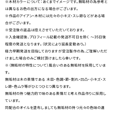
※木材カラーについて：あくまでイメージです。無垢材の為参考と
は異なるお色の出方になる場合がございます。
※作品のアイアン・木材には元々の小キズ・スレ跡などがある場
合がございます。
※受注後の返品は控えさせていただいております。
※入金確認後、プロフィール記載の発送不可日を除く ～35日後
程度の発送となります。（状況により延長変動あり。）
極力早期発送を目指しておりますが受注製作の為、ご理解いただ
けました場合のみご検討頂けましたら幸いです。
※（無垢材の特性について）風合いのある無垢材を採用していま
す。
無垢材は木の表情である 木目・色調・節・割れ・凹凸・小キズ・ス
レ跡・色ムラ等がひとつひとつ異なります。
無垢材の持つ魅力的で味のある表情だと考え作品作りに採用し
ています。
同配合のオイルを塗布しましても無垢材の持つ元々の色味の違