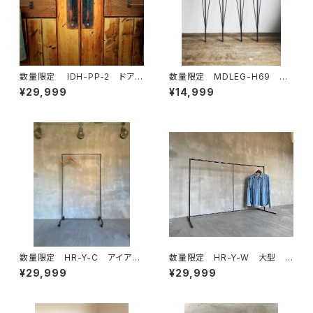
数量限定 IDH-PP-2 ドアノ
数量限定 MDLEG-H69 鉄
ブ 40cm 押す＋引く / 2セッ
脚 アイアンレッグ ダイニング
¥29,999
¥14,999
ト ダブルドア用 観音開き
テーブル ワークデスク カウ
取手 ハンドル アイアン イ
ンター 脚 ４本セット テーブ
ンダストリアル
ル インダストリアル
数量限定 HR-Y-C アイア
数量限定 HR-Y-W 大型
ン ハンガーラック インダスト
大きなハンガーラック アイア
¥29,999
¥29,999
リアル キャスター
ン シンプル インダストリア
ル 収納 ラック ディスプレイ
ラック アイアン家具 / H125c
mW175cm