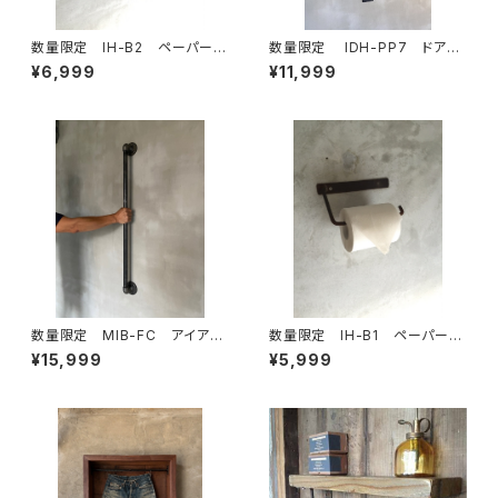
数量限定 IH-B2 ペーパーホ
数量限定 IDH-PP7 ドアノ
ルダー キッチンペーパー トイレ
ブ 70cm 取手 ドアハンド
¥6,999
¥11,999
ットペーパー アイアン ビス付
ル アイアン インダストリア
き 鉄製 アイアン家具
ル ハンガーバー タオルバー
数量限定 MIB-FC アイアン
数量限定 IH-B1 ペーパーホ
バー ガス管 ドアノブ ハン
ルダー キッチンペーパー トイレ
¥15,999
¥5,999
ドル 取手 ランドリールー
ットペーパー アイアン 鉄製 イ
ム ハンガーラック 手摺 部
ンダストリアル
屋干し