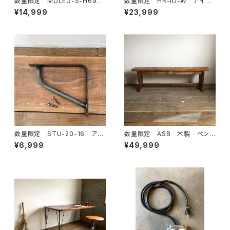
数量限定 MDLEG-S-H69
数量限定 HR-ID-W アイア
鉄脚 アイアンレッグ インダ
ン ハンガーラック ディスプレ
¥14,999
¥23,999
ストリアル ダイニングテーブ
イラック アイアン家具 木製
ル ワークデスク ４本セット
棚 インダストリアル シンプル
数量限定 STU-20-16 アイ
数量限定 ASB 木製 ベン
アン 棚受け 鉄製 L字アン
チ 古材 椅子 花台 チェア
¥6,999
¥49,999
グル インダストリアル キッチ
ー アンティーク ダイニング ウ
ン リビング ※木板は別売り
ッドベンチ インダストリアル