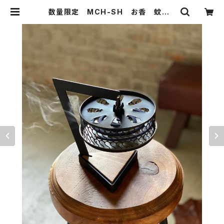
数量限定 MCH-SH お香 蚊取り
線香ホルダー アイアンスタンド イ
ンセンス 店舗 自宅 キャンプ ア
ウトドア | 51WORKS