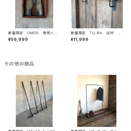
数量限定 OMDS 専用ハン
数量限定 TU-RA 古材 ア
ガー付き ディスプレイ 古
イアン 棚受け 棚板 ブラケ
¥59,999
¥11,999
材 ガラスケース ショーケー
ット インダストリアル 花台
ス 取手 アイアン ハンガー
ラック 壁
その他の商品