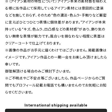
※（アイアン素材の特性について）アイアン本来の素材感を味わえ
る様に当作品にて採用しているアイアン素材には意図的に塗装
などを施しておらず、そのため“色の濃淡・色ムラ・手触りなど厳密
に言えばひとつひとつ表情に個体差があります。”アイアンが本来
持っている“キズ、色ムラ、凹凸感などの素材感”があり、飾り気の
ない無骨な表情が魅力です。風合いを損なわない程度に表面は
クリアーコートで仕上げております。
※画像の作品がお手元に届くわけではございません、掲載画像は
イメージです。アイアン作品との一期一会をお楽しみ頂けましたら
幸いです。
御理解頂ける場合のみご検討下さいませ。
※ご不明点やご不安点等ございましたら、作品ページからのご質
問でもプロフィール記載お電話でも構いませんのでお気軽にお知
らせくださいませ。
International shipping available