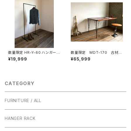
舗
数量限定 HR-Y-60 ハンガーラ
数量限定 MDT-170 古材
ック アイアン シンプル インダ
ワークデスク カフェテーブ
¥19,999
¥65,999
ストリアル 収納 ラック ディス
ル テーブル ダイニングテー
プレイラック アイアン家具 / H
ブル 作業台 デスク 鉄脚
150cmW60cm
CATEGORY
FURNITURE / ALL
HANGER RACK