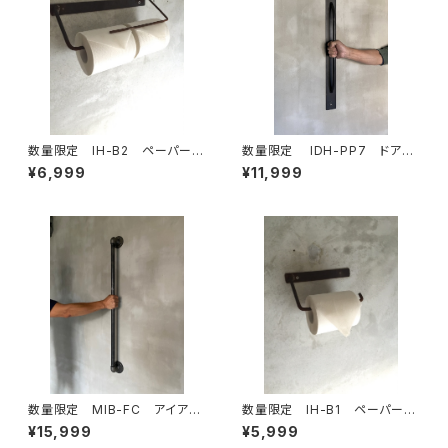
数量限定 IH-B2 ペーパーホ
数量限定 IDH-PP7 ドアノ
ルダー キッチンペーパー トイレ
ブ 70cm 取手 ドアハンド
¥6,999
¥11,999
ットペーパー アイアン ビス付
ル アイアン インダストリア
き 鉄製 アイアン家具
ル ハンガーバー タオルバー
数量限定 MIB-FC アイアン
数量限定 IH-B1 ペーパーホ
バー ガス管 ドアノブ ハン
ルダー キッチンペーパー トイレ
¥15,999
¥5,999
ドル 取手 ランドリールー
ットペーパー アイアン 鉄製 イ