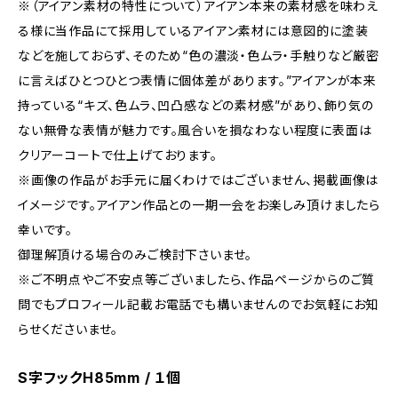
※（アイアン素材の特性について）アイアン本来の素材感を味わえ
る様に当作品にて採用しているアイアン素材には意図的に塗装
などを施しておらず、そのため“色の濃淡・色ムラ・手触りなど厳密
に言えばひとつひとつ表情に個体差があります。”アイアンが本来
持っている“キズ、色ムラ、凹凸感などの素材感”があり、飾り気の
ない無骨な表情が魅力です。風合いを損なわない程度に表面は
クリアーコートで仕上げております。
※画像の作品がお手元に届くわけではございません、掲載画像は
イメージです。アイアン作品との一期一会をお楽しみ頂けましたら
幸いです。
御理解頂ける場合のみご検討下さいませ。
※ご不明点やご不安点等ございましたら、作品ページからのご質
問でもプロフィール記載お電話でも構いませんのでお気軽にお知
らせくださいませ。
S字フックH85mm / １個