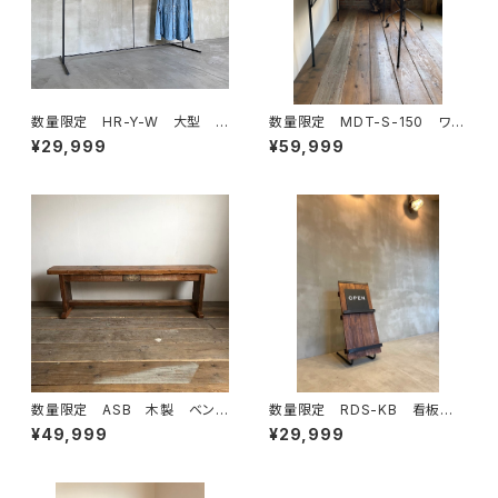
数量限定 HR-Y-W 大型
数量限定 MDT-S-150 ワー
大きなハンガーラック アイア
クデスク 古材 カフェテーブ
¥29,999
¥59,999
ン シンプル インダストリア
ル テーブル ダイニングテー
ル 収納 ラック ディスプレイ
ブル 作業台 デスク 鉄脚
ラック アイアン家具 / H125c
mW175cm
数量限定 ASB 木製 ベン
数量限定 RDS-KB 看板 O
チ 古材 椅子 花台 チェア
PEN / CLOSE オープン看
¥49,999
¥29,999
ー アンティーク ダイニング ウ
板 アイアン 立て看板 サイ
ッドベンチ インダストリアル
ンボード メニュー サインスタ
ンド レコード CD DVD
雑誌 本 ブックスタンド / 店