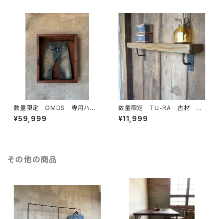
ム ハンガーラック 手摺 部
ンダストリアル
屋干し
数量限定 OMDS 専用ハン
数量限定 TU-RA 古材 ア
ガー付き ディスプレイ 古
イアン 棚受け 棚板 ブラケ
¥59,999
¥11,999
材 ガラスケース ショーケー
ット インダストリアル 花台
ス 取手 アイアン ハンガー
ラック 壁
その他の商品