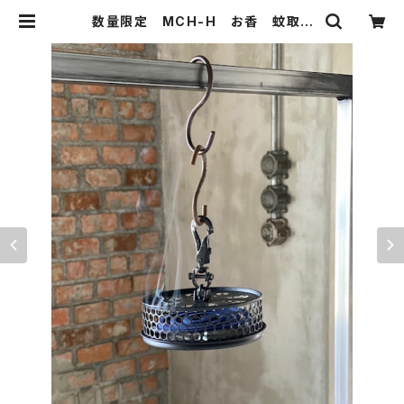
数量限定 MCH-H お香 蚊取り
線香ホルダー 蚊遺り ガラビナ イ
ンセンス 店舗 自宅 キャンプ ア
ウトドア | 51WORKS