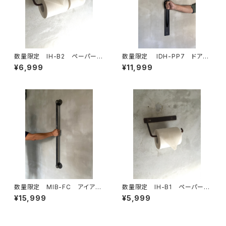
数量限定 IH-B2 ペーパーホ
数量限定 IDH-PP7 ドアノ
ルダー キッチンペーパー トイレ
ブ 70cm 取手 ドアハンド
¥6,999
¥11,999
ットペーパー アイアン ビス付
ル アイアン インダストリア
き 鉄製 アイアン家具
ル ハンガーバー タオルバー
数量限定 MIB-FC アイアン
数量限定 IH-B1 ペーパーホ
バー ガス管 ドアノブ ハン
ルダー キッチンペーパー トイレ
¥15,999
¥5,999
ドル 取手 ランドリールー
ットペーパー アイアン 鉄製 イ
ム ハンガーラック 手摺 部
ンダストリアル
屋干し