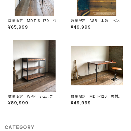
数量限定 MDT-S-170 ワー
数量限定 ASB 木製 ベン
クデスク 古材 カフェテーブ
チ 古材 椅子 花台 チェア
¥65,999
¥49,999
ル テーブル ダイニングテー
ー アンティーク ダイニング ウ
ブル 作業台 デスク 鉄脚
ッドベンチ インダストリアル
数量限定 WPP シェルフ テ
数量限定 MDT-120 古材
ーブルシェルフ 作業台 アイ
ワークデスク カフェテーブ
¥89,999
¥49,999
アン 引出セット ディスプレ
ル テーブル ダイニングテー
イ インダストリアル カップボ
ブル 作業台 デスク 鉄脚
ード
CATEGORY