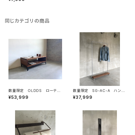
タンド 木製 文具 文房具
ステーショナリー
同じカテゴリの商品
数量限定 OLDDS ローテー
数量限定 SG-AC-A ハンガ
ブル コーヒーテーブル テー
ーラック 古材棚板 パイプ
¥53,999
¥37,999
ブル ベンチ 古材 無垢材
スチール ガス管 組立式 組
テレビボード サイドテーブル
み立て式 インダストリアル
キャスター