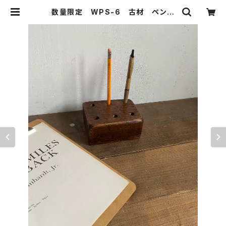
数量限定 WPS-6 古材 ペンス
タンド ペン立て ペンスタンド 木
製 文具 文房具 ステーショナリー
| 51WORKS