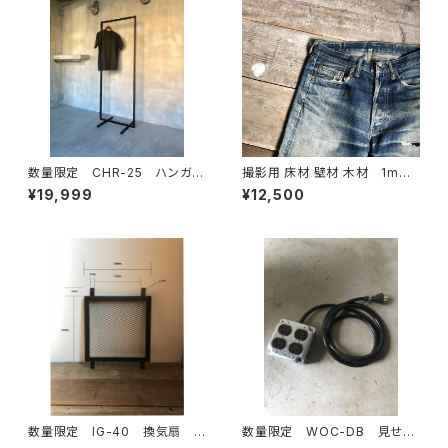
数量限定 CHR-25 ハンガー
撮影用 床材 壁材 木材 1m 5
ラック アイアン シンプル イ
枚/1セット 古材 撮影 背景
¥19,999
¥12,500
ンダストリアル 収納 ラック
商品撮り 商品撮影 物撮り
ディスプレイラック アイアン
ボード
数量限定 IG-40 換気扇 カ
数量限定 WOC-DB 見せる
バー 吸排口 ガード インダス
延長コード コンセント 本体＋