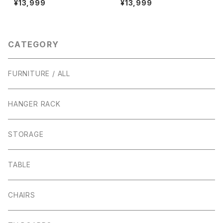
¥13,999
¥13,999
トリアル アイアン 通気口
カバーセット （ダークブラウン）
アイアンガード 鉄格子 鉄
延長コード 露出ボックス / イン
柵
ダストリアル
CATEGORY
FURNITURE / ALL
HANGER RACK
STORAGE
TABLE
CHAIRS