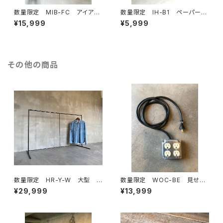
数量限定 MIB-FC アイアン
数量限定 IH-B1 ペーパーホ
バー ガス管 ドアノブ ハン
ルダー キッチンペーパー トイレ
¥15,999
¥5,999
ドル 取手 ランドリールー
ットペーパー アイアン 鉄製 イ
ム ハンガーラック 手摺 部
ンダストリアル
屋干し
その他の商品
数量限定 HR-Y-W 大型
数量限定 WOC-BE 見せる
大きなハンガーラック アイア
延長コード コンセント 本体＋
¥29,999
¥13,999
ン シンプル インダストリア
カバーセット （ベージュ）延長コ
ル 収納 ラック ディスプレイ
ード 露出ボックス / インダスト
ラック アイアン家具 / H125c
リアル
mW175cm