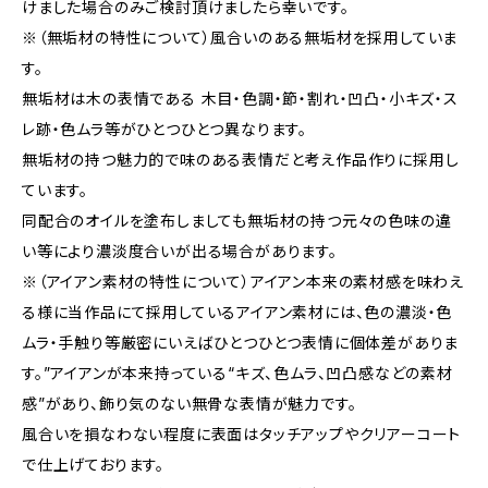
けました場合のみご検討頂けましたら幸いです。
※（無垢材の特性について）風合いのある無垢材を採用していま
す。
無垢材は木の表情である 木目・色調・節・割れ・凹凸・小キズ・ス
レ跡・色ムラ等がひとつひとつ異なります。
無垢材の持つ魅力的で味のある表情だと考え作品作りに採用し
ています。
同配合のオイルを塗布しましても無垢材の持つ元々の色味の違
い等により濃淡度合いが出る場合があります。
※（アイアン素材の特性について）アイアン本来の素材感を味わえ
る様に当作品にて採用しているアイアン素材には、色の濃淡・色
ムラ・手触り等厳密にいえばひとつひとつ表情に個体差がありま
す。”アイアンが本来持っている“キズ、色ムラ、凹凸感などの素材
感”があり、飾り気のない無骨な表情が魅力です。
風合いを損なわない程度に表面はタッチアップやクリアーコート
で仕上げております。