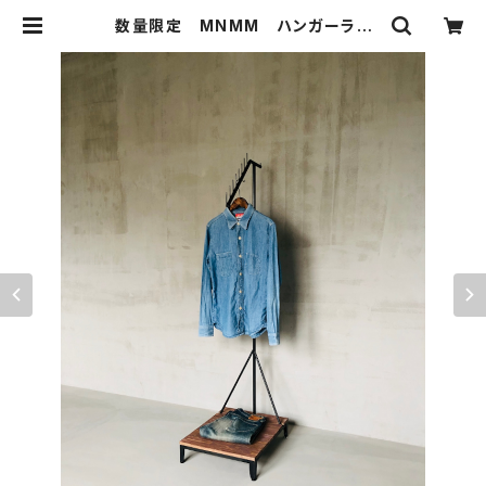
数量限定 MNMM ハンガーラッ
ク アイアン 古材 インダストリア
ル ディスプレイラック 収納 ラッ
ク アイアン家具 | 51WORKS