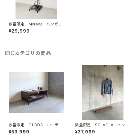
数量限定 MNMM ハンガー
ラック アイアン 古材 イン
¥29,999
ダストリアル ディスプレイラッ
ク 収納 ラック アイアン家
具
同じカテゴリの商品
数量限定 OLDDS ローテー
数量限定 SG-AC-A ハンガ
ブル コーヒーテーブル テー
ーラック 古材棚板 パイプ
¥53,999
¥37,999
ブル ベンチ 古材 無垢材
スチール ガス管 組立式 組
テレビボード サイドテーブル
み立て式 インダストリアル