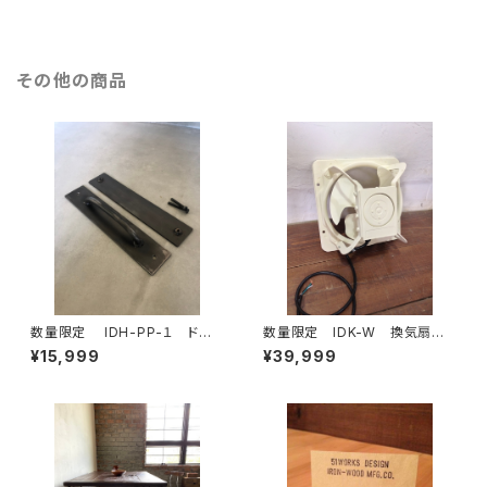
ム ハンガーラック 手摺 部
ンダストリアル
屋干し
その他の商品
数量限定 IDH-PP-１ ドアノ
数量限定 IDK-W 換気扇
ブ 40cm 押す＋引く/１セッ
インダストリアル 有圧換気
¥15,999
¥39,999
ト 取手 ドアハンドル ハン
扇 工業系 100V対応可能
ガーバー タオルバー アイア
ン インダストリアル