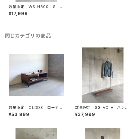
数量限定 WS-H800-LS 足
置き付き ハイスツール 厚い
¥17,999
座面 無垢材 椅子 カウンタ
ーチェアー スツール バース
ツール バーチェアー
同じカテゴリの商品
数量限定 OLDDS ローテー
数量限定 SG-AC-A ハンガ
ブル コーヒーテーブル テー
ーラック 古材棚板 パイプ
¥53,999
¥37,999
ブル ベンチ 古材 無垢材
スチール ガス管 組立式 組
テレビボード サイドテーブル
み立て式 インダストリアル
キャスター