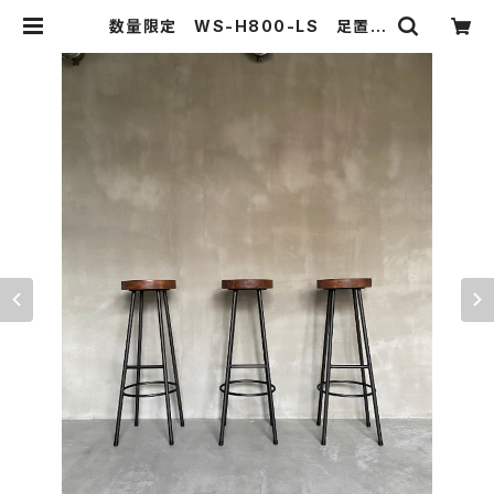
数量限定 WS-H800-LS 足置き
付き ハイスツール 厚い座面 無
垢材 椅子 カウンターチェアー ス
ツール バースツール バーチェア
ー | 51WORKS