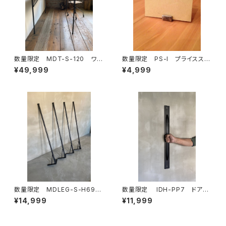
数量限定 MDT-S-120 ワー
数量限定 PS-I プライススタ
クデスク 古材 カフェテーブ
ンド 1SET / 5個 フォトス
¥49,999
¥4,999
ル テーブル ダイニングテー
タンド アイアン 鉄製 カー
ブル 作業台 デスク 鉄脚
ドスタンド メモ 名刺 値
札 ガードホルダー インフォメ
ーション メモホルダー
数量限定 MDLEG-S-H69
数量限定 IDH-PP7 ドアノ
鉄脚 アイアンレッグ インダ
ブ 70cm 取手 ドアハンド
¥14,999
¥11,999
ストリアル ダイニングテーブ
ル アイアン インダストリア
ル ワークデスク ４本セット
ル ハンガーバー タオルバー