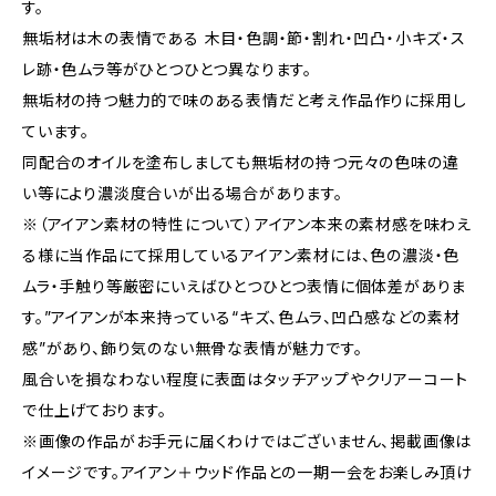
す。
無垢材は木の表情である 木目・色調・節・割れ・凹凸・小キズ・ス
レ跡・色ムラ等がひとつひとつ異なります。
無垢材の持つ魅力的で味のある表情だと考え作品作りに採用し
ています。
同配合のオイルを塗布しましても無垢材の持つ元々の色味の違
い等により濃淡度合いが出る場合があります。
※（アイアン素材の特性について）アイアン本来の素材感を味わえ
る様に当作品にて採用しているアイアン素材には、色の濃淡・色
ムラ・手触り等厳密にいえばひとつひとつ表情に個体差がありま
す。”アイアンが本来持っている“キズ、色ムラ、凹凸感などの素材
感”があり、飾り気のない無骨な表情が魅力です。
風合いを損なわない程度に表面はタッチアップやクリアーコート
で仕上げております。
※画像の作品がお手元に届くわけではございません、掲載画像は
イメージです。アイアン＋ウッド作品との一期一会をお楽しみ頂け