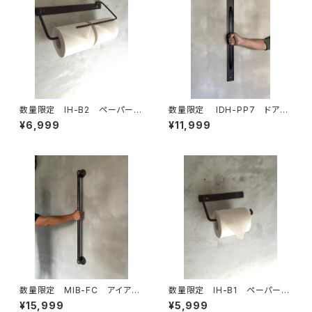
数量限定 IH-B2 ペーパーホ
数量限定 IDH-PP7 ドアノ
ルダー キッチンペーパー トイレ
ブ 70cm 取手 ドアハンド
¥6,999
¥11,999
ットペーパー アイアン ビス付
ル アイアン インダストリア
き 鉄製 アイアン家具
ル ハンガーバー タオルバー
数量限定 MIB-FC アイアン
数量限定 IH-B1 ペーパーホ
バー ガス管 ドアノブ ハン
ルダー キッチンペーパー トイレ
¥15,999
¥5,999
ドル 取手 ランドリールー
ットペーパー アイアン 鉄製 イ