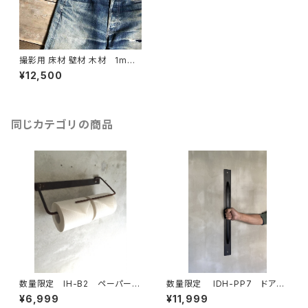
撮影用 床材 壁材 木材 1m 5
枚/1セット 古材 撮影 背景
¥12,500
商品撮り 商品撮影 物撮り
ボード
同じカテゴリの商品
数量限定 IH-B2 ペーパーホ
数量限定 IDH-PP7 ドアノ
ルダー キッチンペーパー トイレ
ブ 70cm 取手 ドアハンド
¥6,999
¥11,999
ットペーパー アイアン ビス付
ル アイアン インダストリア