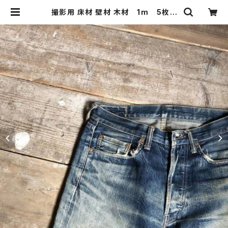
撮影用 床材 壁材 木材 1m 5枚/1
セット 古材 撮影 背景 商品撮
り 商品撮影 物撮り ボード | 51
WORKS