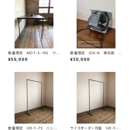
数量限定 MDT-S-150 ワー
数量限定 IDK-N 換気扇 イ
クデスク 古材 カフェテーブ
ンダストリアル 有圧換気扇
¥59,999
¥39,999
ル テーブル ダイニングテー
工業系 100V対応可能
ブル 作業台 デスク 鉄脚
数量限定 HR-Y-75 ハンガ
サイズオーダー可能 HR-Y-F