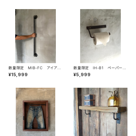
き 鉄製 アイアン家具
ル ハンガーバー タオルバー
数量限定 MIB-FC アイアン
数量限定 IH-B1 ペーパーホ
バー ガス管 ドアノブ ハン
ルダー キッチンペーパー トイレ
¥15,999
¥5,999
ドル 取手 ランドリールー
ットペーパー アイアン 鉄製 イ
ム ハンガーラック 手摺 部
ンダストリアル
屋干し