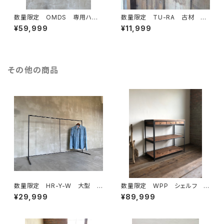
数量限定 OMDS 専用ハン
数量限定 TU-RA 古材 ア
ガー付き ディスプレイ 古
イアン 棚受け 棚板 ブラケ
¥59,999
¥11,999
材 ガラスケース ショーケー
ット インダストリアル 花台
ス 取手 アイアン ハンガー
ラック 壁
その他の商品
数量限定 HR-Y-W 大型
数量限定 WPP シェルフ テ
大きなハンガーラック アイア
ーブルシェルフ 作業台 アイ
¥29,999
¥89,999
ン シンプル インダストリア
アン 引出セット ディスプレ
ル 収納 ラック ディスプレイ
イ インダストリアル カップボ
ラック アイアン家具 / H125c
ード
mW175cm