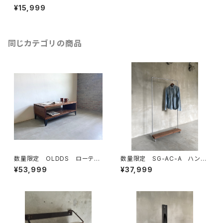
ール 厚い座面 無垢材 椅
¥15,999
子 カウンターチェアー オー
ダー バースツール バーチェ
アー
同じカテゴリの商品
数量限定 OLDDS ローテー
数量限定 SG-AC-A ハンガ
ブル コーヒーテーブル テー
ーラック 古材棚板 パイプ
¥53,999
¥37,999
ブル ベンチ 古材 無垢材
スチール ガス管 組立式 組
テレビボード サイドテーブル
み立て式 インダストリアル
キャスター