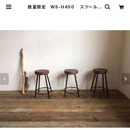
数量限定 WS-H450 スツール
厚い座面 無垢材 椅子 カウンタ
ーチェアー オーダー バースツー
ル バーチェアー | 51WORKS