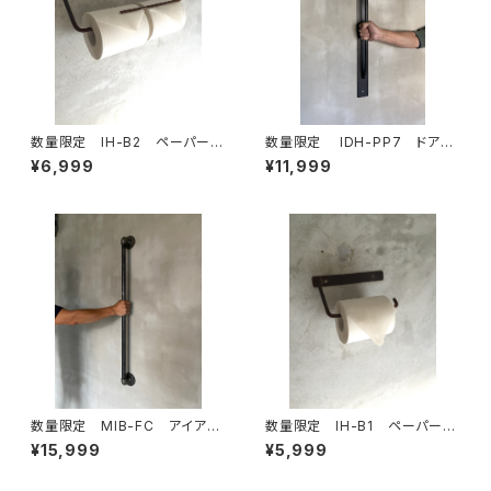
数量限定 IH-B2 ペーパーホ
数量限定 IDH-PP7 ドアノ
ルダー キッチンペーパー トイレ
ブ 70cm 取手 ドアハンド
¥6,999
¥11,999
ットペーパー アイアン ビス付
ル アイアン インダストリア
き 鉄製 アイアン家具
ル ハンガーバー タオルバー
数量限定 MIB-FC アイアン
数量限定 IH-B1 ペーパーホ
バー ガス管 ドアノブ ハン
ルダー キッチンペーパー トイレ
¥15,999
¥5,999
ドル 取手 ランドリールー
ットペーパー アイアン 鉄製 イ
ム ハンガーラック 手摺 部
ンダストリアル