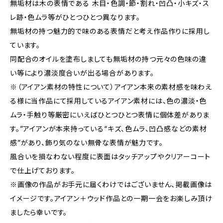
無垢材は木の表情である 木目・色調・節・割れ・凹凸・小キズ・ス
レ跡・色ムラ等がひとつひとつ異なります。
無垢材の持つ魅力的で味のある表情だと考え作品作りに採用し
ています。
同配合のオイルを塗布しましても無垢材の持つ元々の色味の違
い等により濃淡度合いが出る場合があります。
※（アイアン素材の特性について）アイアン本来の素材感を味わえ
る様に当作品にて採用しているアイアン素材には、色の濃淡・色
ムラ・手触り等厳密にいえばひとつひとつ表情に個体差がありま
す。”アイアンが本来持っている“キズ、色ムラ、凹凸感などの素材
感”があり、飾り気のない無骨な表情が魅力です。
風合いを損なわない程度に表面はタッチアップやクリアーコート
で仕上げております。
※画像の作品がお手元に届くわけではございません、掲載画像は
イメージです。アイアン＋ウッド作品との一期一会をお楽しみ頂け
ましたら幸いです。