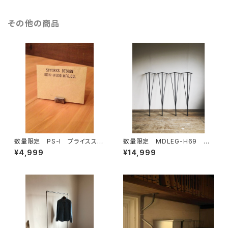
屋干し
その他の商品
数量限定 PS-I プライススタ
数量限定 MDLEG-H69 鉄
ンド 1SET / 5個 フォトス
脚 アイアンレッグ ダイニング
¥4,999
¥14,999
タンド アイアン 鉄製 カー
テーブル ワークデスク カウ
ドスタンド メモ 名刺 値
ンター 脚 ４本セット テーブ
札 ガードホルダー インフォメ
ル インダストリアル
ーション メモホルダー