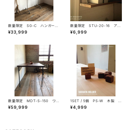
数量限定 SG-C ハンガーラ
数量限定 STU-20-16 アイ
ック パイプ スチール ガス
アン 棚受け 鉄製 L字アン
¥33,999
¥6,999
管 組立式 組み立て式 イン
グル インダストリアル キッチ
ダストリアル キャスター
ン リビング ※木板は別売り
数量限定 MDT-S-150 ワー
1SET / 5個 PS-W 木製
クデスク 古材 カフェテーブ
プライススタンド カードスタン
¥59,999
¥4,999
ル テーブル ダイニングテー
ド メモ 名刺 値札 ガード
ブル 作業台 デスク 鉄脚
ホルダー インフォメーション
メモホルダー フォトスタンド