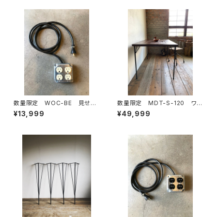
数量限定 WOC-BE 見せる
数量限定 MDT-S-120 ワー
延長コード コンセント 本体＋
クデスク 古材 カフェテーブ
¥13,999
¥49,999
カバーセット （ベージュ）延長コ
ル テーブル ダイニングテー
ード 露出ボックス / インダスト
ブル 作業台 デスク 鉄脚
リアル