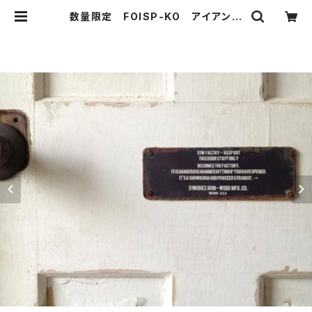
数量限定 FOISP-KO アイアン
サイン プレート KEEP OUT 立
入禁止 看板 標識 表示 警告
インダストリアル オーダー可能 | 5
1WORKS