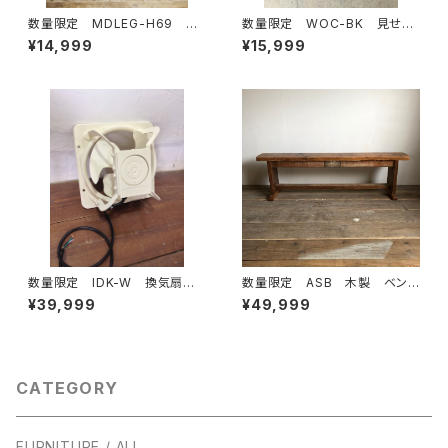
数量限定 MDLEG-H69 鉄
数量限定 WOC-BK 見せる
脚 アイアンレッグ ダイニング
延長コード コンセント 本体＋
¥14,999
¥15,999
テーブル ワークデスク カウ
カバーセット （ブラック）延長コ
ンター 脚 ４本セット テーブ
ード 露出ボックス / インダスト
ル インダストリアル
リアル
数量限定 IDK-W 換気扇
数量限定 ASB 木製 ベン
インダストリアル 有圧換気
チ 古材 椅子 花台 チェア
¥39,999
¥49,999
扇 工業系 100V対応可能
ー アンティーク ダイニング ウ
ッドベンチ インダストリアル
CATEGORY
FURNITURE / ALL