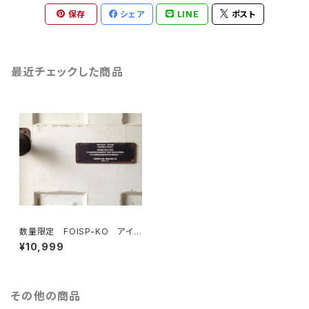
保存
シェア
LINE
ポスト
最近チェックした商品
数量限定 FOISP-KO アイア
ン サイン プレート KEEP
¥10,999
OUT 立入禁止 看板 標
識 表示 警告 インダストリ
アル オーダー可能
その他の商品