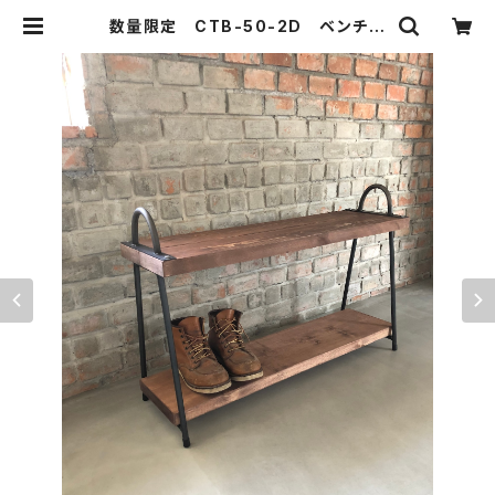
数量限定 CTB-50-2D ベンチ
シューズラック 飾り棚 靴棚 花
台 ディスプレイ アイアン 古材
フラワースタンド | 51WORKS