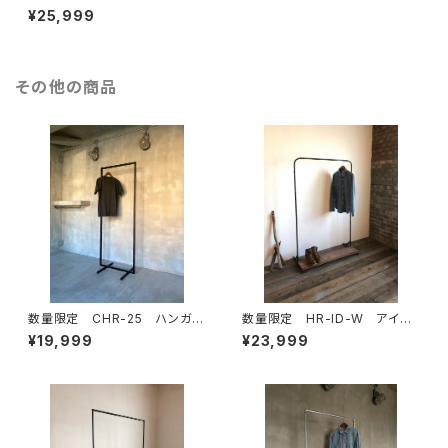
チ シューズラック 飾り棚
¥25,999
靴棚 花台 ディスプレイ ア
イアン 古材 フラワースタンド
その他の商品
数量限定 CHR-25 ハンガー
数量限定 HR-ID-W アイア
ラック アイアン シンプル イ
ン ハンガーラック ディスプレ
¥19,999
¥23,999
ンダストリアル 収納 ラック
イラック アイアン家具 木製
ディスプレイラック アイアン
棚 インダストリアル シンプル