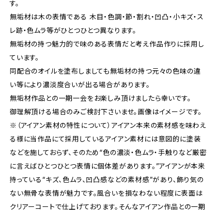
す。
無垢材は木の表情である 木目・色調・節・割れ・凹凸・小キズ・ス
レ跡・色ムラ等がひとつひとつ異なります。
無垢材の持つ魅力的で味のある表情だと考え作品作りに採用し
ています。
同配合のオイルを塗布しましても無垢材の持つ元々の色味の違
い等により濃淡度合いが出る場合があります。
無垢材作品との一期一会をお楽しみ頂けましたら幸いです。
御理解頂ける場合のみご検討下さいませ。画像はイメージです。
※（アイアン素材の特性について）アイアン本来の素材感を味わえ
る様に当作品にて採用しているアイアン素材には意図的に塗装
などを施しておらず、そのため“色の濃淡・色ムラ・手触りなど厳密
に言えばひとつひとつ表情に個体差があります。”アイアンが本来
持っている“キズ、色ムラ、凹凸感などの素材感”があり、飾り気の
ない無骨な表情が魅力です。風合いを損なわない程度に表面は
クリアーコートで仕上げております。そんなアイアン作品との一期