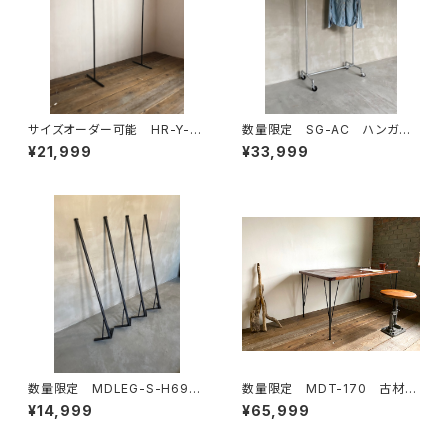
サイズオーダー可能 HR-Y-F
数量限定 SG-AC ハンガー
REE ハンガーラック アイア
ラック パイプ スチール ガス
¥21,999
¥33,999
ン インダストリアル 収納
管 組立式 組み立て式 イン
ディスプレイラック
ダストリアル キャスター
数量限定 MDLEG-S-H69
数量限定 MDT-170 古材
鉄脚 アイアンレッグ インダ
ワークデスク カフェテーブ
¥14,999
¥65,999
ストリアル ダイニングテーブ
ル テーブル ダイニングテー
ル ワークデスク ４本セット
ブル 作業台 デスク 鉄脚