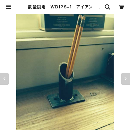
数量限定 WDIPS-1 アイアン ペ
ン立て ペンスタンド 鉄製 シャビ
ー インダストリアル ステーショナ
リー 文具 ペンホルダー 1口 | 51
WORKS