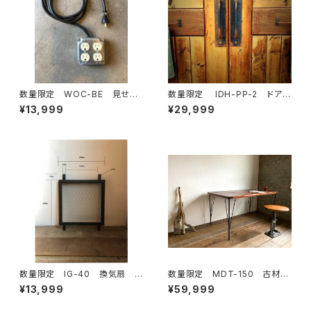
数量限定 WOC-BE 見せる
数量限定 IDH-PP-2 ドアノ
延長コード コンセント 本体＋
ブ 40cm 押す＋引く / 2セッ
¥13,999
¥29,999
カバーセット （ベージュ）延長コ
ト ダブルドア用 観音開き
ード 露出ボックス / インダスト
取手 ハンドル アイアン イ
リアル
ンダストリアル
数量限定 IG-40 換気扇 カ
数量限定 MDT-150 古材
バー 吸排口 ガード インダス
ワークデスク カフェテーブ
¥13,999
¥59,999
トリアル アイアン 通気口
ル テーブル ダイニングテー
アイアンガード 鉄格子 鉄
ブル 作業台 デスク 鉄脚