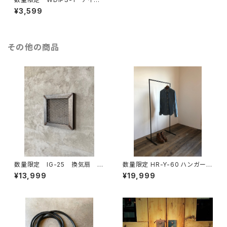
ン ペン立て ペンスタンド
¥3,599
鉄製 シャビー インダストリア
ル ステーショナリー 文具
ペンホルダー 1口
その他の商品
数量限定 IG-25 換気扇 カ
数量限定 HR-Y-60 ハンガーラ
バー 吸排口 ガード インダス
ック アイアン シンプル インダ
¥13,999
¥19,999
トリアル アイアン 通気口
ストリアル 収納 ラック ディス
アイアンガード 鉄格子 鉄柵
プレイラック アイアン家具 / H
150cmW60cm