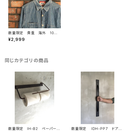
数量限定 貴重 海外 10個/
1SET～ レンガブロック レン
¥2,999
ガ ブロック リフォーム リノ
ベーション 素材 改装 新
築 店舗 自宅 住宅
同じカテゴリの商品
数量限定 IH-B2 ペーパーホ
数量限定 IDH-PP7 ドアノ