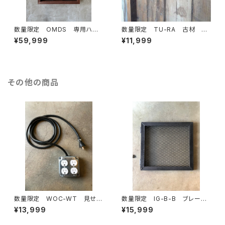
数量限定 OMDS 専用ハン
数量限定 TU-RA 古材 ア
ガー付き ディスプレイ 古
イアン 棚受け 棚板 ブラケ
¥59,999
¥11,999
材 ガラスケース ショーケー
ット インダストリアル 花台
ス 取手 アイアン ハンガー
ラック 壁
その他の商品
数量限定 WOC-WT 見せる
数量限定 IG-B-B ブレーカ
延長コード コンセント 本体＋
ー カバー ガード インダス
¥13,999
¥15,999
カバーセット （ホワイト）延長コ
トリアル アイアン 通気口
ード 露出ボックス / インダスト
アイアンガード 新生活