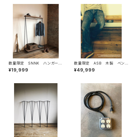
リアル
数量限定 SNNK ハンガーラ
数量限定 ASB 木製 ベン
ック アイアン 古材 インダ
チ 古材 椅子 花台 チェア
¥19,999
¥49,999
ストリアル アイアン家具 ディ
ー アンティーク ダイニング ウ
スプレイラック オーダー
ッドベンチ インダストリアル