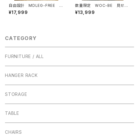
自由設計 MDLEG-FREE H:
数量限定 WOC-BE 見せる
～100cmまで 鉄脚 アイアン
延長コード コンセント 本体＋
¥17,999
¥13,999
レッグ ダイニングテーブル ワ
カバーセット （ベージュ）延長コ
ークデスク カウンター 脚
ード 露出ボックス / インダスト
４本セット テーブル インダス
リアル
トリアル
CATEGORY
FURNITURE / ALL
HANGER RACK
STORAGE
TABLE
CHAIRS