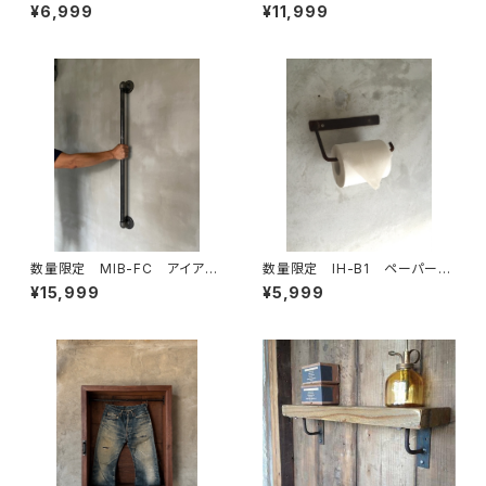
ルダー キッチンペーパー トイレ
ブ 70cm 取手 ドアハンド
¥6,999
¥11,999
ットペーパー アイアン ビス付
ル アイアン インダストリア
き 鉄製 アイアン家具
ル ハンガーバー タオルバー
数量限定 MIB-FC アイアン
数量限定 IH-B1 ペーパーホ
バー ガス管 ドアノブ ハン
ルダー キッチンペーパー トイレ
¥15,999
¥5,999
ドル 取手 ランドリールー
ットペーパー アイアン 鉄製 イ
ム ハンガーラック 手摺 部
ンダストリアル
屋干し