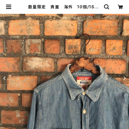
数量限定 貴重 海外 10個/1SET
～ レンガブロック レンガ ブロッ
ク リフォーム リノベーション 素
材 改装 新築 店舗 自宅 住宅
| 51WORKS