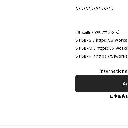
///////////////////////
（別出品 / 適応ボックス）
STSB-S /
https://51work
STSB-M /
https://51work
STSB-H /
https://51work
Internationa
Ad
日本国内