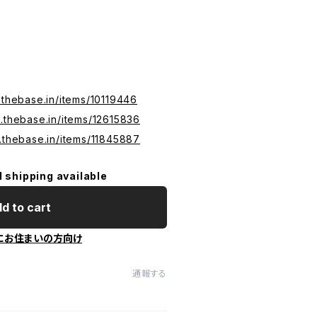
s.thebase.in/items/10119446
s.thebase.in/items/12615836
s.thebase.in/items/11845887
l shipping available
d to cart
にお住まいの方向け
通報する