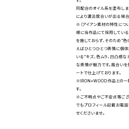
す。
同配合のオイル系を塗布しま
により濃淡度合いが出る場合
※（アイアン素材の特性につ
様に当作品にて採用している
を施しておらず、そのため“色
えばひとつひとつ表情に個体
いる“キズ、色ムラ、凹凸感な
な表情が魅力です。風合いを
ートで仕上げております。
※IRON+WOOD作品との
す。
※ご不明点やご不安点等ござ
でもプロフィール記載お電話
せくださいませ。