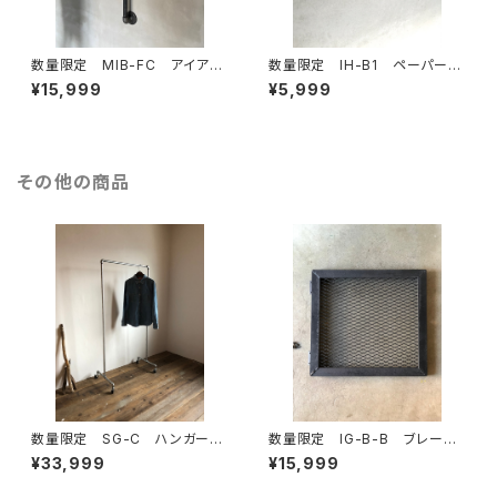
数量限定 MIB-FC アイアン
数量限定 IH-B1 ペーパーホ
バー ガス管 ドアノブ ハン
ルダー キッチンペーパー トイレ
¥15,999
¥5,999
ドル 取手 ランドリールー
ットペーパー アイアン 鉄製 イ
ム ハンガーラック 手摺 部
ンダストリアル
屋干し
その他の商品
数量限定 SG-C ハンガーラ
数量限定 IG-B-B ブレーカ
ック パイプ スチール ガス
ー カバー ガード インダス
¥33,999
¥15,999
管 組立式 組み立て式 イン
トリアル アイアン 通気口
ダストリアル キャスター
アイアンガード 新生活