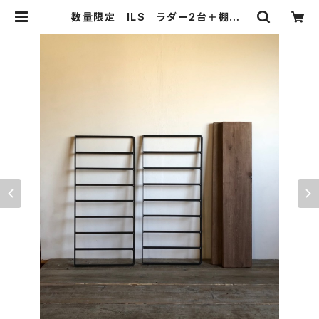
数量限定 ILS ラダー2台＋棚板2
枚 アイアン ラダーシェルフ 古
材 壁付棚 ディスプレイ ラダーシ
ェルフ ブラケット | 51WORKS