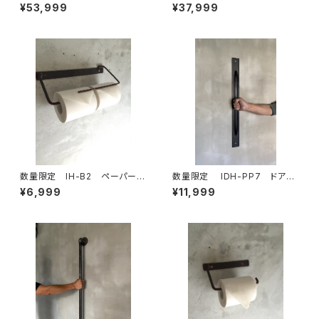
ブル コーヒーテーブル テー
ーラック 古材棚板 パイプ
¥53,999
¥37,999
ブル ベンチ 古材 無垢材
スチール ガス管 組立式 組
テレビボード サイドテーブル
み立て式 インダストリアル
キャスター
数量限定 IH-B2 ペーパーホ
数量限定 IDH-PP7 ドアノ
ルダー キッチンペーパー トイレ
ブ 70cm 取手 ドアハンド
¥6,999
¥11,999
ットペーパー アイアン ビス付
ル アイアン インダストリア
き 鉄製 アイアン家具
ル ハンガーバー タオルバー