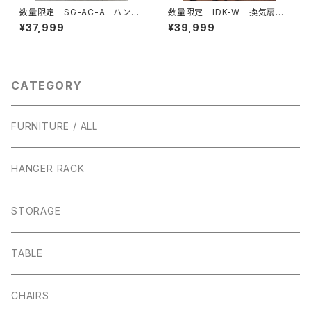
数量限定 SG-AC-A ハンガ
数量限定 IDK-W 換気扇
ーラック 古材棚板 パイプ
インダストリアル 有圧換気
¥37,999
¥39,999
スチール ガス管 組立式 組
扇 工業系 100V対応可能
み立て式 インダストリアル
キャスター
CATEGORY
FURNITURE / ALL
HANGER RACK
STORAGE
TABLE
CHAIRS