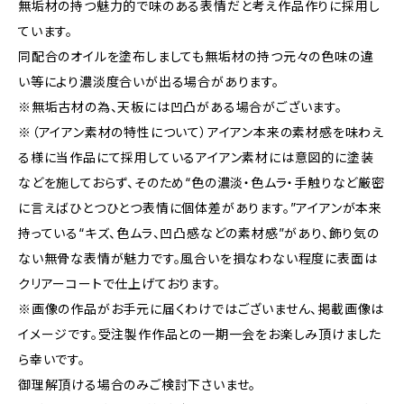
無垢材の持つ魅力的で味のある表情だと考え作品作りに採用し
ています。
同配合のオイルを塗布しましても無垢材の持つ元々の色味の違
い等により濃淡度合いが出る場合があります。
※無垢古材の為、天板には凹凸がある場合がございます。
※（アイアン素材の特性について）アイアン本来の素材感を味わえ
る様に当作品にて採用しているアイアン素材には意図的に塗装
などを施しておらず、そのため“色の濃淡・色ムラ・手触りなど厳密
に言えばひとつひとつ表情に個体差があります。”アイアンが本来
持っている“キズ、色ムラ、凹凸感などの素材感”があり、飾り気の
ない無骨な表情が魅力です。風合いを損なわない程度に表面は
クリアーコートで仕上げております。
※画像の作品がお手元に届くわけではございません、掲載画像は
イメージです。受注製作作品との一期一会をお楽しみ頂けました
ら幸いです。
御理解頂ける場合のみご検討下さいませ。