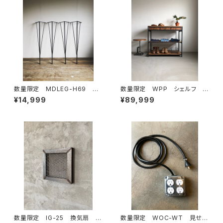
数量限定 MDLEG-H69 鉄
数量限定 WPP シェルフ テ
脚 アイアンレッグ ダイニング
ーブルシェルフ 作業台 アイ
¥14,999
¥89,999
テーブル ワークデスク カウ
アン 引出セット ディスプレ
ンター 脚 ４本セット テーブ
イ インダストリアル カップボ
ル インダストリアル
ード
数量限定 IG-25 換気扇 カ
数量限定 WOC-WT 見せる