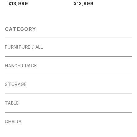
バー 吸排口 ガード インダス
延長コード コンセント 本体＋
¥13,999
¥13,999
トリアル アイアン 通気口
カバーセット （ホワイト）延長コ
アイアンガード 鉄格子 鉄柵
ード 露出ボックス / インダスト
リアル
CATEGORY
FURNITURE / ALL
HANGER RACK
STORAGE
TABLE
CHAIRS