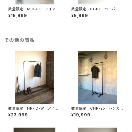
数量限定 MIB-FC アイアン
数量限定 IH-B1 ペーパーホ
バー ガス管 ドアノブ ハン
ルダー キッチンペーパー トイレ
¥15,999
¥5,999
ドル 取手 ランドリールー
ットペーパー アイアン 鉄製 イ
ム ハンガーラック 手摺 部
ンダストリアル
屋干し
その他の商品
数量限定 HR-ID-W アイア
数量限定 CHR-25 ハンガー
ン ハンガーラック ディスプレ
ラック アイアン シンプル イ
¥23,999
¥19,999
イラック アイアン家具 木製
ンダストリアル 収納 ラック
棚 インダストリアル シンプル
ディスプレイラック アイアン