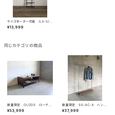
サイズオーダー可能 ILS-S/S
ラダー1台～ アイアン ラダ
¥13,999
ーシェルフ 壁付け棚 ウォー
ルシェルフ ブラケット
同じカテゴリの商品
数量限定 OLDDS ローテー
数量限定 SG-AC-A ハンガ
ブル コーヒーテーブル テー
ーラック 古材棚板 パイプ
¥53,999
¥37,999
ブル ベンチ 古材 無垢材
スチール ガス管 組立式 組