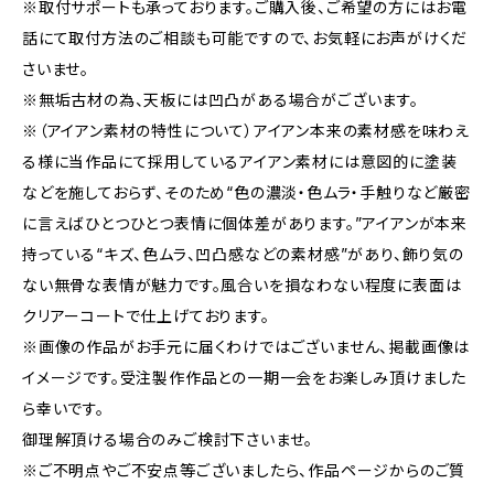
※取付サポートも承っております。ご購入後、ご希望の方にはお電
話にて取付方法のご相談も可能ですので、お気軽にお声がけくだ
さいませ。
※無垢古材の為、天板には凹凸がある場合がございます。
※（アイアン素材の特性について）アイアン本来の素材感を味わえ
る様に当作品にて採用しているアイアン素材には意図的に塗装
などを施しておらず、そのため“色の濃淡・色ムラ・手触りなど厳密
に言えばひとつひとつ表情に個体差があります。”アイアンが本来
持っている“キズ、色ムラ、凹凸感などの素材感”があり、飾り気の
ない無骨な表情が魅力です。風合いを損なわない程度に表面は
クリアーコートで仕上げております。
※画像の作品がお手元に届くわけではございません、掲載画像は
イメージです。受注製作作品との一期一会をお楽しみ頂けました
ら幸いです。
御理解頂ける場合のみご検討下さいませ。
※ご不明点やご不安点等ございましたら、作品ページからのご質