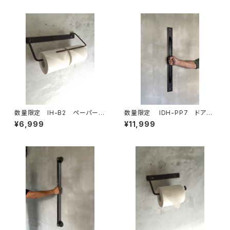
テレビボード サイドテーブル
み立て式 インダストリアル
キャスター
数量限定 IH-B2 ペーパーホ
数量限定 IDH-PP7 ドアノ
ルダー キッチンペーパー トイレ
ブ 70cm 取手 ドアハンド
¥6,999
¥11,999
ットペーパー アイアン ビス付
ル アイアン インダストリア
き 鉄製 アイアン家具
ル ハンガーバー タオルバー